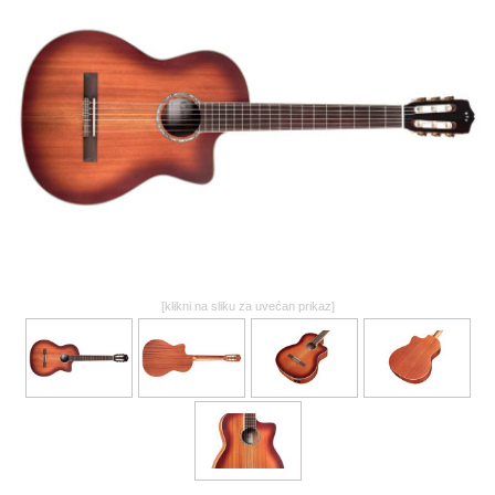
GALERIJA
[klikni na sliku za uvećan prikaz]