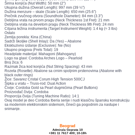
Širina konjića (Nut Width): 50 mm (2″)
Ukupna dužina (Overall Length): 997 mm (39 ¼″)
Dužina menzure – skale (Scale Length): 650 mm (25.6″)
Prečnik zvučnog otvora (Soundhole Diameter): 84 mm (3.3″)
Debljina vrata na prvom pragu (Neck Thickness 1st Fret): 21 mm
Debljina vrata na devetom pragu (Neck Thickness 9th Fret): 24 mm
Ciljana težina instrumenta (Target Instrument Weight): 1.4 kg (≈ 3 lbs)
Ostalo
Zemlja porekla: Kina (China)
Sadrži školjke (Shell Inlay): Da (Yes) – Abalone
Ekskluzivno izdanje (Exclusive): Ne (No)
Ukupno pragova (Frets Total): 19
Headplate materijal: Mahagoni (Mahogany)
Logo na glavi: Cordoba Arches Logo – Pearloid
Broj žica: 6
Razmak žica kod konjića (Nut String Spacing): 43 mm
Rozeta (Rosette): Abalone sa crnim spoljnim prstenovima (Abalone with
black outer rings)
Žice: Savarez Cristal Corum High Tension 500CJ
Šipka u vratu – Truss-rod: Dual Action
Čivije: Cordoba Gold sa Pearl dugmićima (Pearl Buttons)
Proizvođač čivija: Cordoba
Proporcija čivija (Tuning Machine Ratio): 14:1
Ovaj model je deo Cordoba Iberia serije i nudi klasičnu špansku konstrukciju
sa modernim elektronskim sistemom, čineći ga pogodnim za nastupe i
snimanje.
Beograd
Admirala Geprata 10
+381 11 7617 400; 10-18h