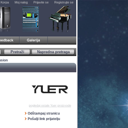
Korpa
Moj nalog
Prijavite se
Registrujte se
Pretraži
Napredna pretraga
usion
pogledaj ostale Yuer proizvode
Odštampaj stranicu
Pošalji link prijatelju