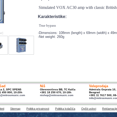
Simulated VOX AC30 amp with classic British
Karakteristike:
True bypass
-Dimensions: 108mm (length) x 69mm (width) x 49m
az]
-Net weight: 260g
Sad
Niš
Veleprodaja
ka 2, SPC SPENS
Obrenovićeva BB, TC Kalča
Admirala Geprata 10,
1 450 800; 10-20h
+381 18 250 670; 10-18h
Beograd
p@mitrosmusic.com
nishop@mitrosmusic.com
+381 11 7617 500; 08
info@mitrosmusic.c
teti
Sitemap
Politika privatnosti
Politika kolačića
Opšti uslovi
Reklamacij