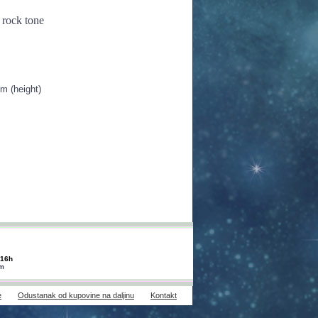
 rock tone
m (height)
-16h
om
e
Odustanak od kupovine na daljinu
Kontakt