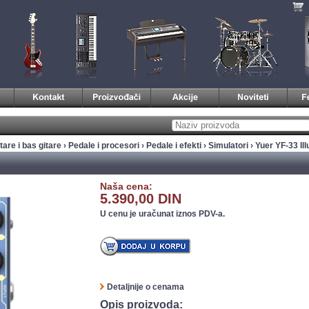
tare i bas gitare
›
Pedale i procesori
›
Pedale i efekti
›
Simulatori
› Yuer YF-33 Ill
Naša cena:
5.390,00 DIN
U cenu je uračunat iznos PDV-a.
Detaljnije o cenama
Opis proizvoda: