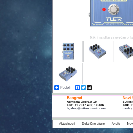
[klikni na sliku za uvećan prik
Podeli
Facebook
Twitter
MySpace
Beograd
Novi 
Admirala Geprata 10
Sutjes
+381 11 7617 400; 10-18h
+381 2
bgshop@mitrosmusic.com
nssho
Aktuelnosti
Električne gitare
Akcije
Novi