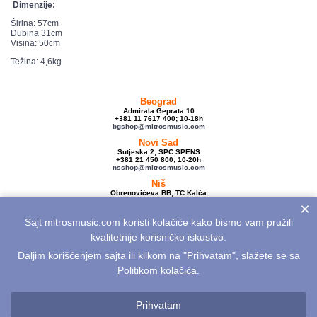
Dimenzije:
Širina: 57cm
Dubina 31cm
Visina: 50cm
Težina: 4,6kg
Beograd
Admirala Geprata 10
+381 11 7617 400; 10-18h
bgshop@mitrosmusic.com
Novi Sad
Sutjeska 2, SPC SPENS
+381 21 450 800; 10-20h
nsshop@mitrosmusic.com
Niš
Obrenovićeva BB, TC Kalča
+381 18 250 670; 10-18h
×
nishop@mitrosmusic.com
Sajt mitrosmusic.com koristi kolačiće kako bismo vam pružili
Veleprodaja
Admirala Geprata 10,
kvalitetnije korisničko iskustvo.
Beograd
+381 11 7617 500; 08-16h
Daljim korišćenjem sajta ili klikom na "Prihvatam", slažete se sa
info@mitrosmusic.com
Politikom kolačića
.
Aktuelnosti
Električne gitare
Akcije
Noviteti
Sitemap
Politika privatnosti
Politika kolačića
Opšti uslovi
Reklamacije
Prihvatam
Odustanak od kupovine na daljinu
Kontakt