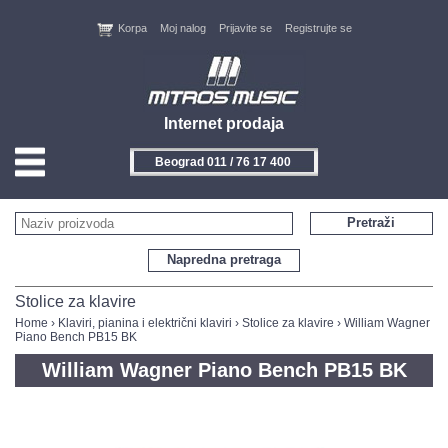
Korpa
Moj nalog
Prijavite se
Registrujte se
Internet prodaja
Beograd 011 / 76 17 400
HOME
Pretraži
KONTAKT
Napredna pretraga
PROIZVOĐAČI
Stolice za klavire
Home
›
Klaviri, pianina i električni klaviri
›
Stolice za klavire
› William Wagner
Piano Bench PB15 BK
AKCIJE
William Wagner Piano Bench PB15 BK
NOVITETI
FEEDBACK