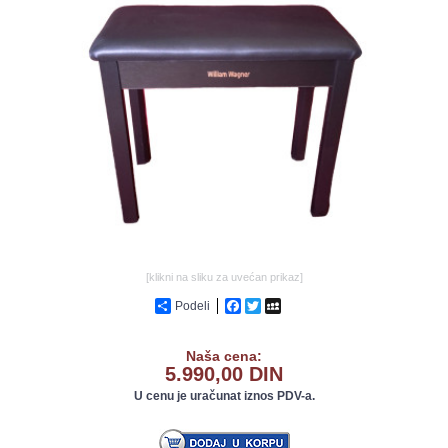
GALERIJA
[klikni na sliku za uvećan prikaz]
Podeli
Facebook
Twitter
MySpace
Naša cena:
5.990,00 DIN
U cenu je uračunat iznos PDV-a.