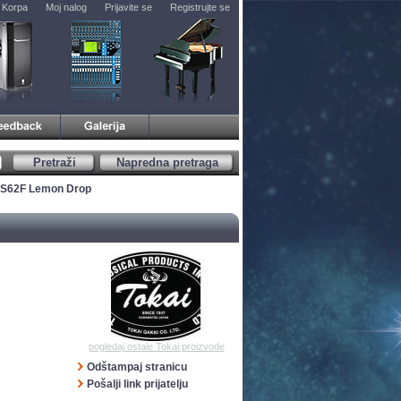
Korpa
Moj nalog
Prijavite se
Registrujte se
Pretraži
Napredna pretraga
LS62F Lemon Drop
pogledaj ostale Tokai proizvode
Odštampaj stranicu
Pošalji link prijatelju