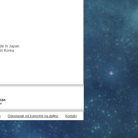
de in Japan
 in Korea
-16h
om
e
Odustanak od kupovine na daljinu
Kontakt