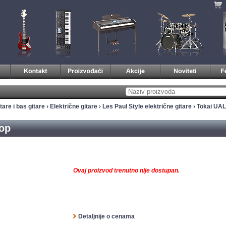
tare i bas gitare
›
Električne gitare
›
Les Paul Style električne gitare
› Tokai UA
op
Ovaj proizvod trenutno nije dostupan.
Detaljnije o cenama