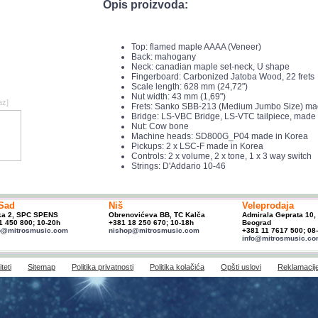
Opis proizvoda:
Top: flamed maple AAAA (Veneer)
Back: mahogany
Neck: canadian maple set-neck, U shape
Fingerboard: Carbonized Jatoba Wood, 22 frets
Scale length: 628 mm (24,72")
Nut width: 43 mm (1,69")
az]
Frets: Sanko SBB-213 (Medium Jumbo Size) ma
Bridge: LS-VBC Bridge, LS-VTC tailpiece, made
Nut: Cow bone
Machine heads: SD800G_P04 made in Korea
Pickups: 2 x LSC-F made in Korea
Controls: 2 x volume, 2 x tone, 1 x 3 way switch
Strings: D'Addario 10-46
Sad
Niš
Veleprodaja
ka 2, SPC SPENS
Obrenovićeva BB, TC Kalča
Admirala Geprata 10,
1 450 800; 10-20h
+381 18 250 670; 10-18h
Beograd
p@mitrosmusic.com
nishop@mitrosmusic.com
+381 11 7617 500; 08
info@mitrosmusic.c
teti
Sitemap
Politika privatnosti
Politika kolačića
Opšti uslovi
Reklamacij