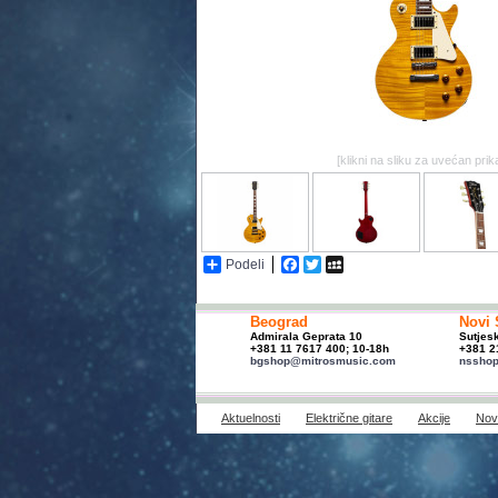
[klikni na sliku za uvećan prik
Podeli
Facebook
Twitter
MySpace
Beograd
Novi 
Admirala Geprata 10
Sutjes
+381 11 7617 400; 10-18h
+381 2
bgshop@mitrosmusic.com
nssho
Aktuelnosti
Električne gitare
Akcije
Novi