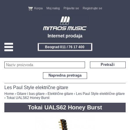
Korpa
Moj nalog
Prijavite se
Registrujte se
Internet prodaja
Beograd 011 / 76 17 400
HOME
Pretraži
KONTAKT
Napredna pretraga
PROIZVOĐAČI
Les Paul Style električne gitare
Home
›
Gitare i bas gitare
›
Električne gitare
›
Les Paul Style električne gitare
› Tokai UALS62 Honey Burst
AKCIJE
Tokai UALS62 Honey Burst
NOVITETI
FEEDBACK