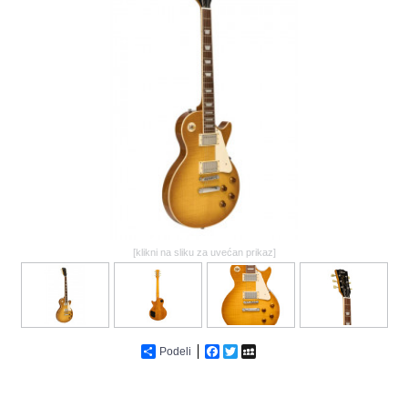
GALERIJA
[klikni na sliku za uvećan prikaz]
Podeli
Facebook
Twitter
MySpace