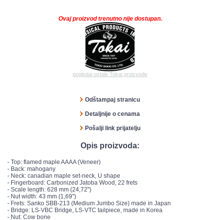
Ovaj proizvod trenutno nije dostupan.
pogledaj ostale Tokai proizvode
Odštampaj stranicu
Detaljnije o cenama
Pošalji link prijatelju
Opis proizvoda:
- Top: flamed maple AAAA (Veneer)
- Back: mahogany
- Neck: canadian maple set-neck, U shape
- Fingerboard: Carbonized Jatoba Wood, 22 frets
- Scale length: 628 mm (24,72")
- Nut width: 43 mm (1,69")
- Frets: Sanko SBB-213 (Medium Jumbo Size) made in Japan
- Bridge: LS-VBC Bridge, LS-VTC tailpiece, made in Korea
- Nut: Cow bone