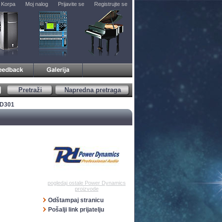
Korpa
Moj nalog
Prijavite se
Registrujte se
Pretraži
Napredna pretraga
-D301
pogledaj ostale Power Dynamics
proizvode
Odštampaj stranicu
Pošalji link prijatelju