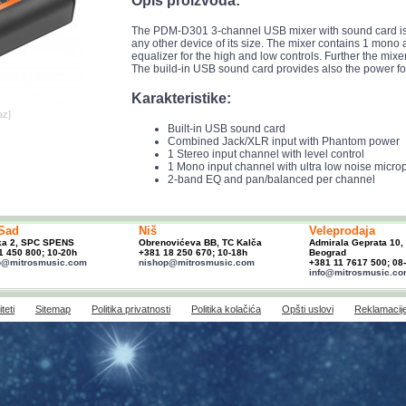
Opis proizvoda:
The PDM-D301 3-channel USB mixer with sound card is 
any other device of its size. The mixer contains 1 mono
equalizer for the high and low controls. Further the mixe
The build-in USB sound card provides also the power for
Karakteristike:
az]
Built-in USB sound card
Combined Jack/XLR input with Phantom power
1 Stereo input channel with level control
1 Mono input channel with ultra low noise micro
2-band EQ and pan/balanced per channel
Sad
Niš
Veleprodaja
ka 2, SPC SPENS
Obrenovićeva BB, TC Kalča
Admirala Geprata 10,
1 450 800; 10-20h
+381 18 250 670; 10-18h
Beograd
p@mitrosmusic.com
nishop@mitrosmusic.com
+381 11 7617 500; 08
info@mitrosmusic.c
teti
Sitemap
Politika privatnosti
Politika kolačića
Opšti uslovi
Reklamacij