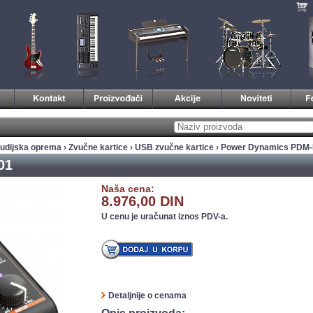
tudijska oprema
›
Zvučne kartice
›
USB zvučne kartice
› Power Dynamics PDM
01
Naša cena:
8.976,00 DIN
U cenu je uračunat iznos PDV-a.
Detaljnije o cenama