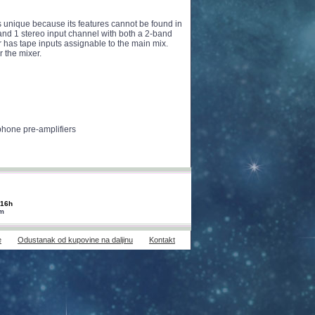
unique because its features cannot be found in
 and 1 stereo input channel with both a 2-band
r has tape inputs assignable to the main mix.
 the mixer.
phone pre-amplifiers
-16h
om
e
Odustanak od kupovine na daljinu
Kontakt