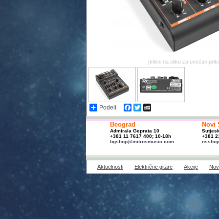
[klikni na sliku za uvećan prik
Podeli
Facebook
Twitter
MySpace
Beograd
Novi 
Admirala Geprata 10
Sutjes
+381 11 7617 400; 10-18h
+381 2
bgshop@mitrosmusic.com
nssho
Aktuelnosti
Električne gitare
Akcije
Novi