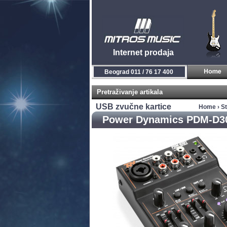
Internet prodaja
Beograd 011 / 76 17 400
Pretraživanje artikala
USB zvučne kartice
Home
›
S
Power Dynamics PDM-D3