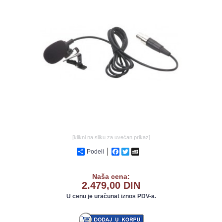
GALERIJA
[klikni na sliku za uvećan prikaz]
Podeli
Facebook
Twitter
MySpace
Naša cena:
2.479,00 DIN
U cenu je uračunat iznos PDV-a.