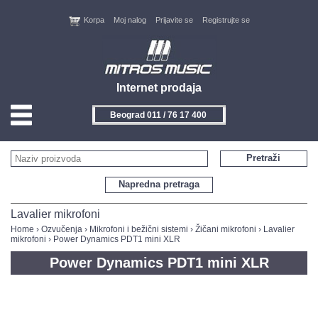
Korpa
Moj nalog
Prijavite se
Registrujte se
Internet prodaja
Beograd 011 / 76 17 400
HOME
Pretraži
KONTAKT
Napredna pretraga
PROIZVOĐAČI
Lavalier mikrofoni
Home
›
Ozvučenja
›
Mikrofoni i bežični sistemi
›
Žičani mikrofoni
›
Lavalier
mikrofoni
› Power Dynamics PDT1 mini XLR
AKCIJE
Power Dynamics PDT1 mini XLR
NOVITETI
FEEDBACK