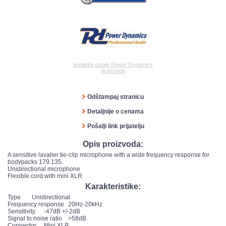
pogledaj ostale Power Dynamics
proizvode
Odštampaj stranicu
Detaljnije o cenama
Pošalji link prijatelju
Opis proizvoda:
A sensitive lavalier tie-clip microphone with a wide frequency response for
bodypacks 179.135.
Unidirectional microphone
Flexible cord with mini XLR
Karakteristike:
Type
Unidirectional
Frequency response
20Hz-20kHz
Sensitivity
-47dB +/-2dB
Signal to noise ratio
>58dB
Connector
Mini XLR