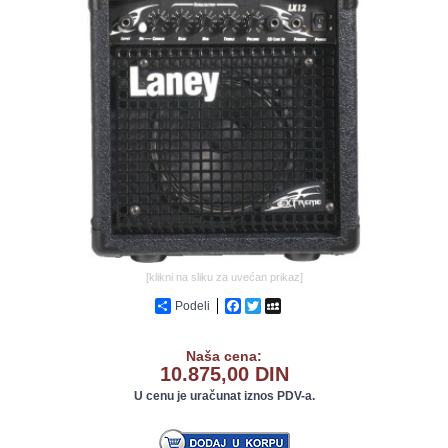
GALERIJA
[klikni na sliku za uvećan prikaz]
Podeli
Facebook
Twitter
MySpace
Naša cena:
10.875,00 DIN
U cenu je uračunat iznos PDV-a.