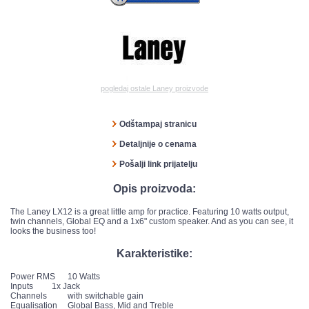
pogledaj ostale Laney proizvode
Odštampaj stranicu
Detaljnije o cenama
Pošalji link prijatelju
Opis proizvoda:
The Laney LX12 is a great little amp for practice. Featuring 10 watts output,
twin channels, Global EQ and a 1x6" custom speaker. And as you can see, it
looks the business too!
Karakteristike:
Power RMS 10 Watts
Inputs 1x Jack
Channels with switchable gain
Equalisation Global Bass, Mid and Treble