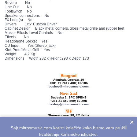
Reverb No
Line Out No
Footswitch No
Speaker connections No
FX Loop(s) No
Drivers 1x6" Custom Driver
Cabinet Design Black metal corners, gloss metal grille and rubber feet
Master Effects Level Controls No
Effects No
Headphone Socket Yes
CD Input Yes (Stereo jack)
Kick Proof Metal Grill Yes
Weight 4.2 Kg
Dimensions Width 282 x Height 293 x Depth 173
Beograd
Admirala Geprata 10
+381 11 7617 400; 10-18h
bgshop@mitrosmusic.com
Novi Sad
Sutjeska 2, SPC SPENS
+381 21 450 800; 10-20h
nsshop@mitrosmusic.com
Niš
Obrenovićeva BB, TC Kalča
+381 18 250 670; 10-18h
×
nishop@mitrosmusic.com
Sajt mitrosmusic.com koristi kolačiće kako bismo vam pružili
Veleprodaja
Admirala Geprata 10,
kvalitetnije korisničko iskustvo.
Beograd