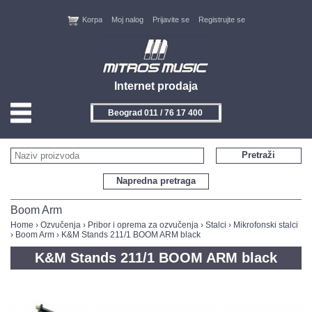
Korpa
Moj nalog
Prijavite se
Registrujte se
Internet prodaja
Beograd 011 / 76 17 400
HOME
Pretraži
KONTAKT
Napredna pretraga
PROIZVOĐAČI
Boom Arm
Home
›
Ozvučenja
›
Pribor i oprema za ozvučenja
›
Stalci
›
Mikrofonski stalci
›
Boom Arm
› K&M Stands 211/1 BOOM ARM black
AKCIJE
K&M Stands 211/1 BOOM ARM black
NOVITETI
FEEDBACK