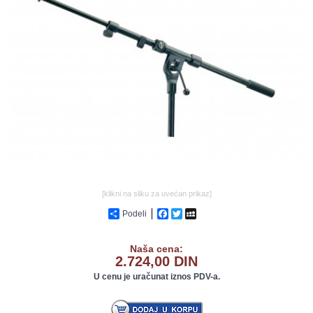
GALERIJA
[klikni na sliku za uvećan prikaz]
Podeli
Facebook
Twitter
MySpace
Naša cena:
2.724,00 DIN
U cenu je uračunat iznos PDV-a.