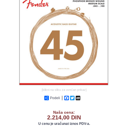
GALERIJA
[klikni na sliku za uvećan prikaz]
Podeli
Facebook
Twitter
MySpace
Naša cena:
2.214,00 DIN
U cenu je uračunat iznos PDV-a.