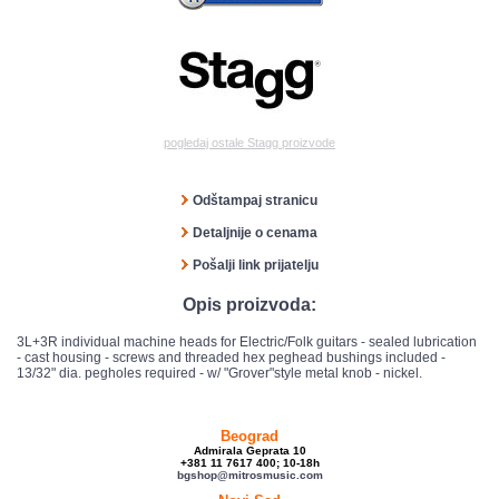
pogledaj ostale Stagg proizvode
Odštampaj stranicu
Detaljnije o cenama
Pošalji link prijatelju
Opis proizvoda:
3L+3R individual machine heads for Electric/Folk guitars - sealed lubrication
- cast housing - screws and threaded hex peghead bushings included -
13/32" dia. pegholes required - w/ "Grover"style metal knob - nickel.
Beograd
Admirala Geprata 10
+381 11 7617 400; 10-18h
bgshop@mitrosmusic.com