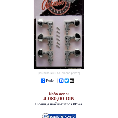
GALERIJA
[klikni na sliku za uvećan prikaz]
Podeli
Facebook
Twitter
MySpace
Naša cena:
4.080,00 DIN
U cenu je uračunat iznos PDV-a.