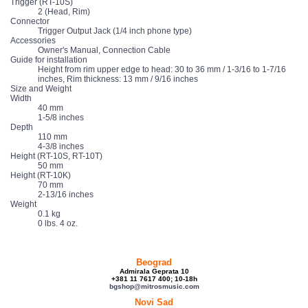
Trigger (RT-10S)
2 (Head, Rim)
Connector
Trigger Output Jack (1/4 inch phone type)
Accessories
Owner's Manual, Connection Cable
Guide for installation
Height from rim upper edge to head: 30 to 36 mm / 1-3/16 to 1-7/16
inches, Rim thickness: 13 mm / 9/16 inches
Size and Weight
Width
40 mm
1-5/8 inches
Depth
110 mm
4-3/8 inches
Height (RT-10S, RT-10T)
50 mm
Height (RT-10K)
70 mm
2-13/16 inches
Weight
0.1 kg
0 lbs. 4 oz.
Beograd
Admirala Geprata 10
+381 11 7617 400; 10-18h
bgshop@mitrosmusic.com
Novi Sad