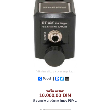
GALERIJA
[klikni na sliku za uvećan prikaz]
Podeli
Facebook
Twitter
MySpace
Naša cena:
10.000,00 DIN
U cenu je uračunat iznos PDV-a.