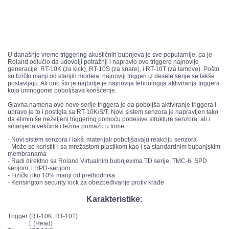
U današnje vreme triggering akustičnih bubnjeva je sve popularnije, pa je
Roland odlučio da udovolji potražnji i napravio ove triggere najnovije
generacije: RT-10K (za kick), RT-10S (za snare), i RT-10T (za tamove). Pošto
su fizički manji od starijih modela, najnoviji triggeri iz desete serije se lakše
postavljaju. Ali ono što je najbolje je najnovija tehnologija aktiviranja triggera
koja umnogome poboljšava korišćenje.
Glavna namena ove nove serije triggera je da poboljša aktiviranje triggera i
upravo je to i postigla sa RT-10K/S/T. Novi sistem senzora je napravljen tako
da eliminiše neželjeni triggering pomoću podesive strukture senzora, ali i
smanjena veličina i težina pomažu u tome.
- Novi sistem senzora i lakši materijali poboljšavaju reakciju senzora
- Može se koristiti i sa mrežastom plastikom kao i sa standardnim bubanjskim
membranama
- Radi direktno sa Roland Virtualnim bubnjevima TD serije, TMC-6, SPD
serijom, i HPD-serijom
- Fizički oko 10% manji od prethodnika
- Kensington security lock za obezbeđivanje protiv krađe
Karakteristike:
Trigger (RT-10K, RT-10T)
1 (Head)