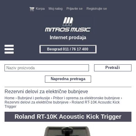
Korpa
Moj nalog
Prijavite se
Registrujte se
Internet prodaja
Beograd 011 / 76 17 400
HOME
Pretraži
KONTAKT
Napredna pretraga
PROIZVOĐAČI
Rezervni delovi za električne bubnjeve
Home
›
Bubnjevi i perkusije
›
Pribor i oprema za elektronske bubnjeve
›
Rezervni delovi za električne bubnjeve
› Roland RT-10K Acoustic Kick
AKCIJE
Trigger
Roland RT-10K Acoustic Kick Trigger
NOVITETI
FEEDBACK