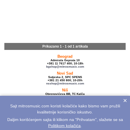
Prikazano 1 - 1 od
1 artikala
Beograd
Admirala Geprata 10
+381 11 7617 400; 10-18h
bgshop@mitrosmusic.com
Novi Sad
Sutjeska 2, SPC SPENS
+381 21 450 800; 10-20h
nsshop@mitrosmusic.com
Niš
Obrenovićeva BB, TC Kalča
+381 18 250 670; 10-18h
×
nishop@mitrosmusic.com
Sajt mitrosmusic.com koristi kolačiće kako bismo vam pružili
Veleprodaja
Admirala Geprata 10,
kvalitetnije korisničko iskustvo.
Beograd
+381 11 7617 500; 08-16h
Daljim korišćenjem sajta ili klikom na "Prihvatam", slažete se sa
info@mitrosmusic.com
Politikom kolačića
.
Aktuelnosti
Električne gitare
Akcije
Noviteti
Sitemap