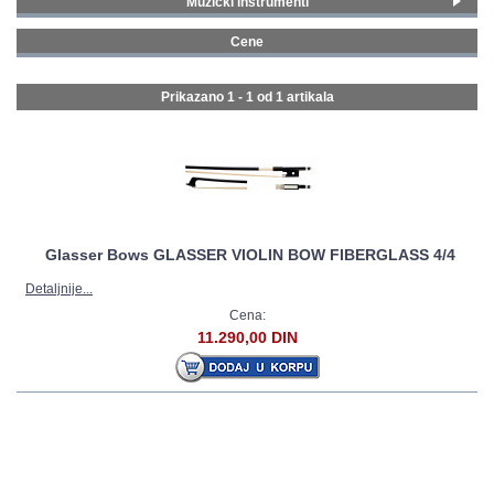
Muzički instrumenti
Klasični i tradicionalni instrumenti
(1)
GALERIJA
Cene
0 - 99 € (1)
Prikazano 1 - 1 od
1 artikala
Glasser Bows GLASSER VIOLIN BOW FIBERGLASS 4/4
Detaljnije...
Cena:
11.290,00 DIN