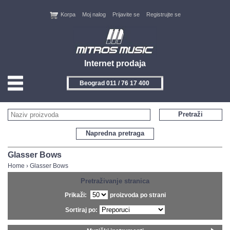
Korpa
Moj nalog
Prijavite se
Registrujte se
Internet prodaja
Beograd 011 / 76 17 400
HOME
Pretraži
KONTAKT
Napredna pretraga
PROIZVOĐAČI
Glasser Bows
Home
›
Glasser Bows
AKCIJE
Pretraživanje stranica
Prikaži:
proizvoda po strani
NOVITETI
Sortiraj po:
FEEDBACK